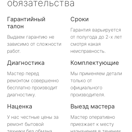
обязательства
Гарантийный
Сроки
талон
Гарантия варьируется
Выдаем гарантию не
от полугода до 2-х лет
зависимо от сложности
смотря какая
работ.
неисправность.
Диагностика
Комплектующие
Мастер перед
Мы применяем детали
ремонтом совершенно
только от
бесплатно производит
официального
диагностику.
производителя.
Наценка
Выезд мастера
У нас честные цены за
Мастер оперативно
ремонт бытовой
приезжает к месту
техники без обмана.
назначения в течении