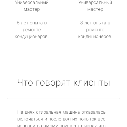
метро Севастопольская
Универсальный
Универсальный
мастер
мастер
метро Сокол
5 лет опыта в
8 лет опыта в
метро Строгино
ремонте
ремонте
кондиционеров.
кондиционеров.
метро Тропарёво
метро Сходненская
метро Свиблово
Что говорят клиенты
метро Серпуховская
метро Театральная
На днях стиральная машина отказалась
метро Славянский бульвар
включаться и после долгих попыток все
исправить самому пришел к выводу что
метро Университет