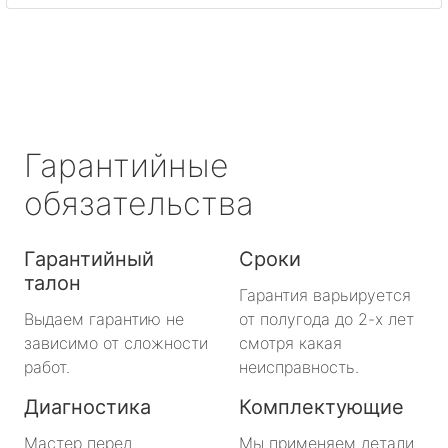
метро Охотный ряд
метро Лермонтовский проспект
метро Ленинский проспект
Гарантийные
метро Нагорная
обязательства
метро Кантемировская
Гарантийный
Сроки
талон
метро Молодежная
Гарантия варьируется
Выдаем гарантию не
от полугода до 2-х лет
метро Преображенская площадь
зависимо от сложности
смотря какая
работ.
неисправность.
метро Октябрьское поле
Диагностика
Комплектующие
метро Медведково
Мастер перед
Мы применяем детали