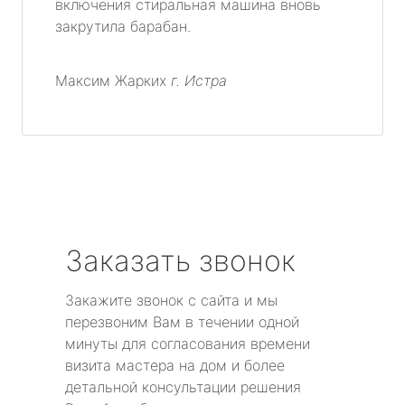
включения стиральная машина вновь
закрутила барабан.
метро Технопарк
метро Щелковская
Максим Жарких
г. Истра
метро Чистые пруды
метро Тушинская
метро Третьяковская
Заказать звонок
метро Улица академика Янгеля
Закажите звонок с сайта и мы
метро Царицыно
перезвоним Вам в течении одной
минуты для согласования времени
метро Электрозаводская
визита мастера на дом и более
детальной консультации решения
метро Юго-Западная