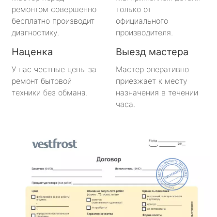
ремонтом совершенно
только от
метро Нахимовский Проспект
бесплатно производит
официального
диагностику.
производителя.
метро Коломенская
Наценка
Выезд мастера
метро Парк Победы
У нас честные цены за
Мастер оперативно
ремонт бытовой
приезжает к месту
метро Парк Культуры
техники без обмана.
назначения в течении
часа.
метро Пролетарская
метро Новоясеневская
метро Отрадное
метро Маяковская
метро Площадь Революции