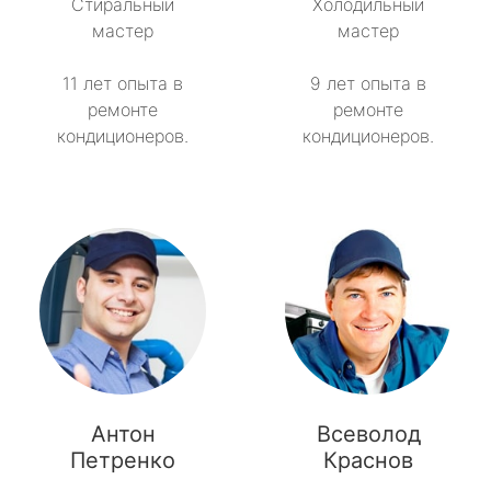
Стиральный
Холодильный
метро Сокольники
мастер
мастер
метро Рязанский проспект
11 лет опыта в
9 лет опыта в
ремонте
ремонте
метро Профсоюзная
кондиционеров.
кондиционеров.
метро Савеловская
метро Речной вокзал
метро Семеновская
метро Спортивная
метро Спартак
Антон
Всеволод
метро Рижская
Петренко
Краснов