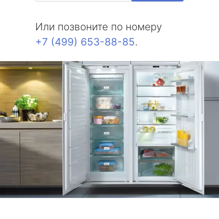
метро Измайловская
Или позвоните по номеру
метро Красносельская
+7 (499) 653-88-85
.
метро Выхино
метро Беляево
метро Бибирево
метро Водный стадион
метро Курская
метро Комсомольская
метро Жулебино