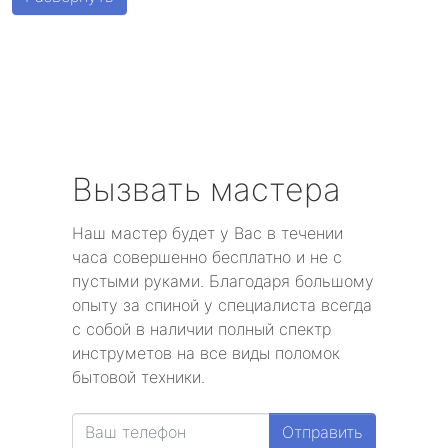
метро Алексеевская
метро Алтуфьево
метро Аэропорт
метро Волоколамская
Вызвать мастера
метро Воробьевы горы
Наш мастер будет у Вас в течении
часа совершенно бесплатно и не с
метро Волгоградский проспект
пустыми руками. Благодаря большому
опыту за спиной у специалиста всегда
метро Бабушкинская
с собой в наличии полный спектр
инструметов на все виды поломок
метро Бульвар Дмитрия Донского
бытовой техники.
метро Белорусская
Отправить