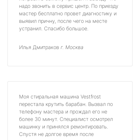
надо звонить в сервис центр. По приезду
мастер бесплатно провет диагностику и
метро Текстильщики
выявил причну, после чего на месте
устранил. Спасибо большое.
метро Сухаревская
метро Тульская
Илья Дмитраков
г. Москва
метро Тверская
метро Смоленская
метро Черкизовская
Моя стиральная машина Vestfrost
перестала крутить барабан. Вызвал по
метро Таганская
телефону мастера и прождал его не
более 30 минут. Специалист осмотрел
метро Тургеневская
машинку и принялся ремонтировать.
Спустя не долгое время после
метро Тимирязевская