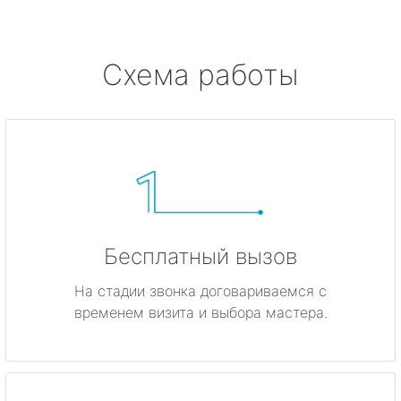
метро Ботанический сад
метро Боровицкая
Схема работы
метро Войковская
метро Кунцевская
метро Кропоткинская
метро Китай-город
Бесплатный вызов
метро ВДНХ
На стадии звонка договариваемся с
временем визита и выбора мастера.
метро Владыкино
метро Динамо