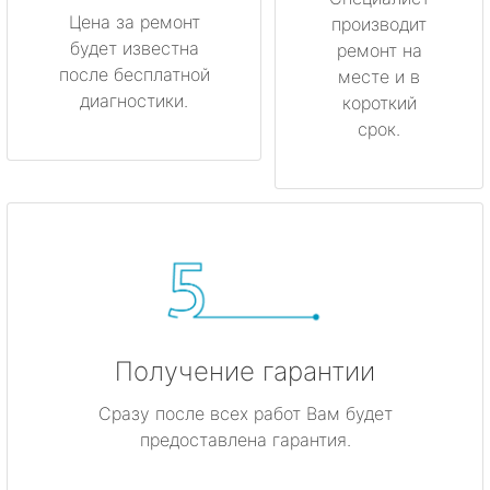
Цена за ремонт
производит
будет известна
метро Менделеевская
ремонт на
после бесплатной
месте и в
диагностики.
короткий
метро Красногвардейская
срок.
метро Мякинино
метро Фрунзенская
метро Кузьминки
метро Китай-город
Получение гарантии
метро Нагатинская
Сразу после всех работ Вам будет
метро Каширская
предоставлена гарантия.
метро Митино