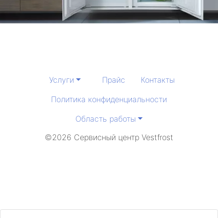
метро Ясенево
метро Чеховская
метро Братиславская
Услуги
Прайс
Контакты
метро Александровский сад
Политика конфиденциальности
метро Добрынинская
Область работы
метро Авиаматорная
©2026 Сервисный центр Vestfrost
метро Южная
метро Бутырская
метро Багратионовская