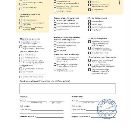
метро Проспект Вернадского
метро Планерная
метро Новые Черёмушки
метро Петровско-Разумовская
метро Новокузнецкая
метро Партизанская
метро Румянцево
метро Полежаевская
метро Октябрьская