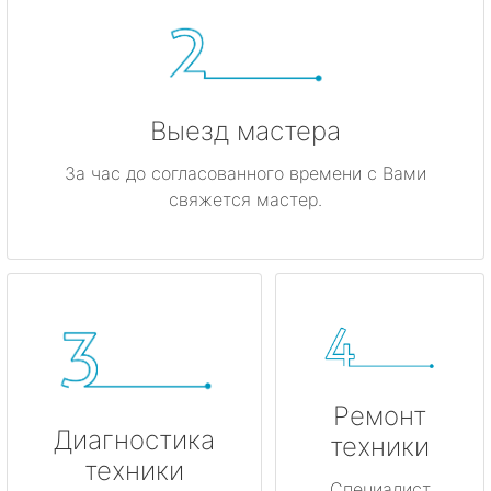
метро Киевская
метро Красные ворота
метро Кузнецкий мост
Выезд мастера
метро Калужская
За час до согласованного времени с Вами
свяжется мастер.
метро Дмитровская
метро Домодедовская
метро Крылатское
метро Лубянка
Ремонт
метро Котельники
Диагностика
техники
техники
метро Коньково
Специалист