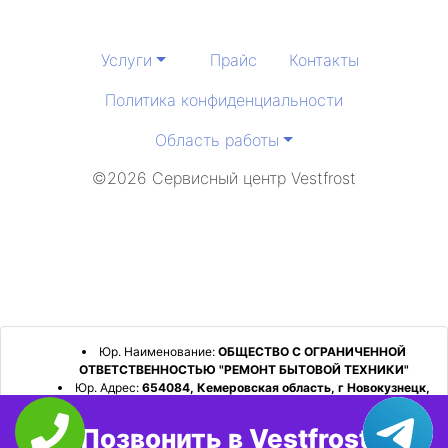
Услуги
Прайс
Контакты
Политика конфиденциальности
Область работы
©2026 Сервисный центр Vestfrost
Юр. Наименование:
ОБЩЕСТВО С ОГРАНИЧЕННОЙ
ОТВЕТСТВЕННОСТЬЮ "РЕМОНТ БЫТОВОЙ ТЕХНИКИ"
Юр. Адрес:
654084, Кемеровская область, г Новокузнецк,
р-н Орджоникидзевский, пр-кт Шахтеров, д. 31, кв. 2
Позвонить в Vestfrost
ИНН:
4253052180
ОГРН:
1224200006128