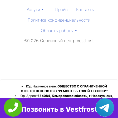
Услуги
Прайс
Контакты
Политика конфиденциальности
Область работы
©2026 Сервисный центр Vestfrost
Юр. Наименование:
ОБЩЕСТВО С ОГРАНИЧЕННОЙ
ОТВЕТСТВЕННОСТЬЮ "РЕМОНТ БЫТОВОЙ ТЕХНИКИ"
Юр. Адрес:
654084, Кемеровская область, г Новокузнецк,
р-н Орджоникидзевский, пр-кт Шахтеров, д. 31, кв. 2
Позвонить в Vestfrost
ИНН:
4253052180
ОГРН:
1224200006128