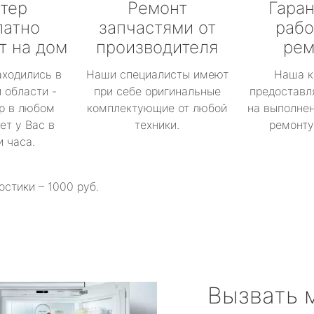
тер
Ремонт
Гаран
латно
запчастями от
рабо
т на дом
производителя
рем
аходились в
Наши специалисты имеют
Наша к
 области -
при себе оригинальные
предоставл
р в любом
комплектующие от любой
на выполнен
ет у Вас в
техники.
ремонту 
и часа.
остики – 1000 руб.
Вызвать 