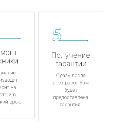
монт
Получение
хники
гарантии
циалист
Сразу после
изводит
всех работ Вам
монт на
будет
сте и в
предоставлена
кий срок.
гарантия.