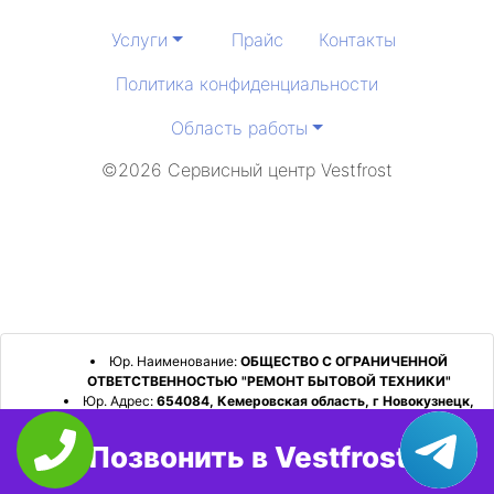
Услуги
Прайс
Контакты
Политика конфиденциальности
Область работы
©2026 Сервисный центр Vestfrost
Юр. Наименование:
ОБЩЕСТВО С ОГРАНИЧЕННОЙ
ОТВЕТСТВЕННОСТЬЮ "РЕМОНТ БЫТОВОЙ ТЕХНИКИ"
Юр. Адрес:
654084, Кемеровская область, г Новокузнецк,
р-н Орджоникидзевский, пр-кт Шахтеров, д. 31, кв. 2
Позвонить в Vestfrost
ИНН:
4253052180
ОГРН:
1224200006128