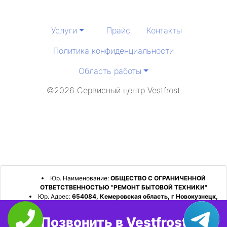
Услуги
Прайс
Контакты
Политика конфиденциальности
Область работы
©2026 Сервисный центр Vestfrost
Юр. Наименование:
ОБЩЕСТВО С ОГРАНИЧЕННОЙ
ОТВЕТСТВЕННОСТЬЮ "РЕМОНТ БЫТОВОЙ ТЕХНИКИ"
Юр. Адрес:
654084, Кемеровская область, г Новокузнецк,
р-н Орджоникидзевский, пр-кт Шахтеров, д. 31, кв. 2
Позвонить в Vestfrost
ИНН:
4253052180
ОГРН:
1224200006128