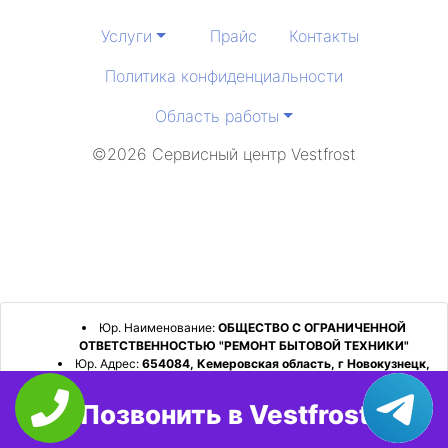
Услуги
Прайс
Контакты
Политика конфиденциальности
Область работы
©2026 Сервисный центр Vestfrost
Юр. Наименование:
ОБЩЕСТВО С ОГРАНИЧЕННОЙ
ОТВЕТСТВЕННОСТЬЮ "РЕМОНТ БЫТОВОЙ ТЕХНИКИ"
Юр. Адрес:
654084, Кемеровская область, г Новокузнецк,
р-н Орджоникидзевский, пр-кт Шахтеров, д. 31, кв. 2
Позвонить в Vestfrost
ИНН:
4253052180
ОГРН:
1224200006128