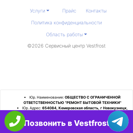
Услуги
Прайс
Контакты
Политика конфиденциальности
Область работы
©2026 Сервисный центр Vestfrost
Юр. Наименование:
ОБЩЕСТВО С ОГРАНИЧЕННОЙ
ОТВЕТСТВЕННОСТЬЮ "РЕМОНТ БЫТОВОЙ ТЕХНИКИ"
Юр. Адрес:
654084, Кемеровская область, г Новокузнецк,
р-н Орджоникидзевский, пр-кт Шахтеров, д. 31, кв. 2
Позвонить в Vestfrost
ИНН:
4253052180
ОГРН:
1224200006128