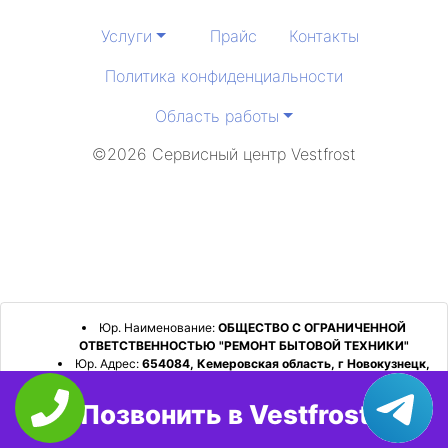
Услуги
Прайс
Контакты
Политика конфиденциальности
Область работы
©2026 Сервисный центр Vestfrost
Юр. Наименование:
ОБЩЕСТВО С ОГРАНИЧЕННОЙ
ОТВЕТСТВЕННОСТЬЮ "РЕМОНТ БЫТОВОЙ ТЕХНИКИ"
Юр. Адрес:
654084, Кемеровская область, г Новокузнецк,
р-н Орджоникидзевский, пр-кт Шахтеров, д. 31, кв. 2
Позвонить в Vestfrost
ИНН:
4253052180
ОГРН:
1224200006128