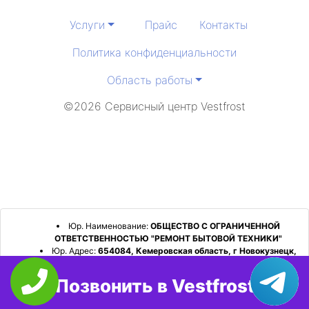
Услуги
Прайс
Контакты
Политика конфиденциальности
Область работы
©2026 Сервисный центр Vestfrost
Юр. Наименование:
ОБЩЕСТВО С ОГРАНИЧЕННОЙ
ОТВЕТСТВЕННОСТЬЮ "РЕМОНТ БЫТОВОЙ ТЕХНИКИ"
Юр. Адрес:
654084, Кемеровская область, г Новокузнецк,
р-н Орджоникидзевский, пр-кт Шахтеров, д. 31, кв. 2
Позвонить в Vestfrost
ИНН:
4253052180
ОГРН:
1224200006128