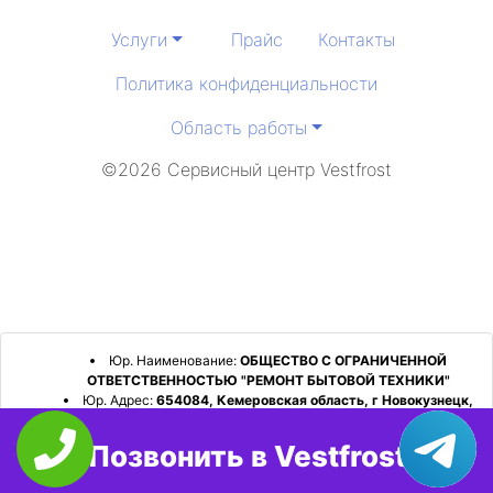
Услуги
Прайс
Контакты
Политика конфиденциальности
Область работы
©2026 Сервисный центр Vestfrost
Юр. Наименование:
ОБЩЕСТВО С ОГРАНИЧЕННОЙ
ОТВЕТСТВЕННОСТЬЮ "РЕМОНТ БЫТОВОЙ ТЕХНИКИ"
Юр. Адрес:
654084, Кемеровская область, г Новокузнецк,
р-н Орджоникидзевский, пр-кт Шахтеров, д. 31, кв. 2
Позвонить в Vestfrost
ИНН:
4253052180
ОГРН:
1224200006128