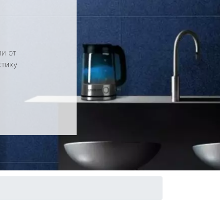
и от
стику