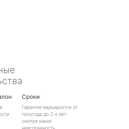
ные
ьства
алон
Сроки
е
Гарантия варьируется от
ости
полугода до 2-х лет
смотря какая
неисправность.