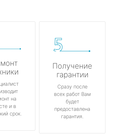
монт
Получение
хники
гарантии
циалист
Сразу после
изводит
всех работ Вам
монт на
будет
сте и в
предоставлена
кий срок.
гарантия.