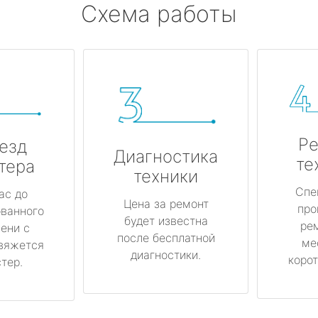
Схема работы
Ре
езд
Диагностика
те
тера
техники
Спе
ас до
Цена за ремонт
про
ованного
будет известна
ре
ени с
после бесплатной
ме
вяжется
диагностики.
корот
тер.