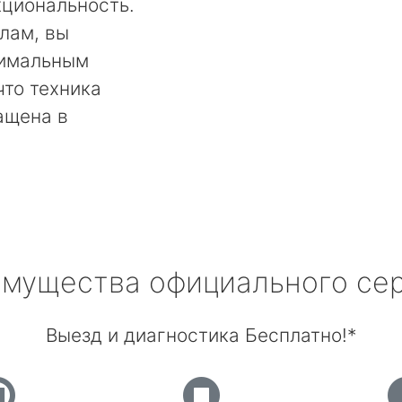
кциональность.
лам, вы
тимальным
что техника
ащена в
мущества официального се
Выезд и диагностика Бесплатно!*