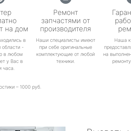
тер
Ремонт
Гаран
латно
запчастями от
рабо
т на дом
производителя
рем
аходились в
Наши специалисты имеют
Наша к
 области -
при себе оригинальные
предоставл
р в любом
комплектующие от любой
на выполнен
ет у Вас в
техники.
ремонту 
и часа.
остики – 1000 руб.