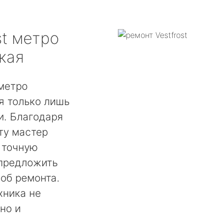
t
метро
кая
 метро
я только лишь
. Благодаря
ту мастер
 точную
 предложить
об ремонта.
хника не
но и