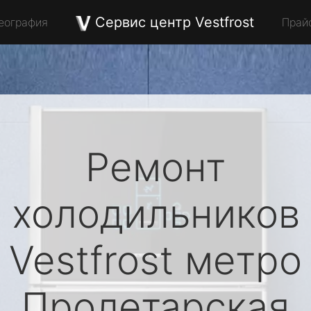
Сервис центр Vestfrost
еография
Прай
Ремонт
холодильников
Vestfrost
метро
Пролетарская