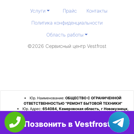
Услуги
Прайс
Контакты
Политика конфиденциальности
Область работы
©2026 Сервисный центр Vestfrost
Юр. Наименование:
ОБЩЕСТВО С ОГРАНИЧЕННОЙ
ОТВЕТСТВЕННОСТЬЮ "РЕМОНТ БЫТОВОЙ ТЕХНИКИ"
Юр. Адрес:
654084, Кемеровская область, г Новокузнецк,
р-н Орджоникидзевский, пр-кт Шахтеров, д. 31, кв. 2
Позвонить в Vestfrost
ИНН:
4253052180
ОГРН:
1224200006128