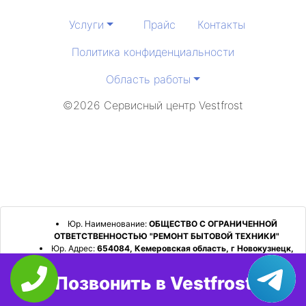
Услуги
Прайс
Контакты
Политика конфиденциальности
Область работы
©2026 Сервисный центр Vestfrost
Юр. Наименование:
ОБЩЕСТВО С ОГРАНИЧЕННОЙ
ОТВЕТСТВЕННОСТЬЮ "РЕМОНТ БЫТОВОЙ ТЕХНИКИ"
Юр. Адрес:
654084, Кемеровская область, г Новокузнецк,
р-н Орджоникидзевский, пр-кт Шахтеров, д. 31, кв. 2
Позвонить в Vestfrost
ИНН:
4253052180
ОГРН:
1224200006128