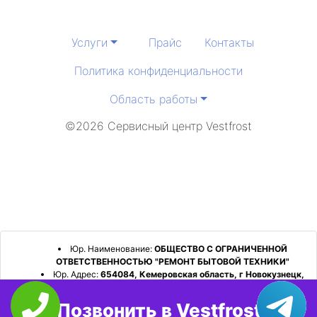
Услуги
Прайс
Контакты
Политика конфиденциальности
Область работы
©2026 Сервисный центр Vestfrost
Юр. Наименование:
ОБЩЕСТВО С ОГРАНИЧЕННОЙ
ОТВЕТСТВЕННОСТЬЮ "РЕМОНТ БЫТОВОЙ ТЕХНИКИ"
Юр. Адрес:
654084, Кемеровская область, г Новокузнецк,
р-н Орджоникидзевский, пр-кт Шахтеров, д. 31, кв. 2
Позвонить в Vestfrost
ИНН:
4253052180
ОГРН:
1224200006128