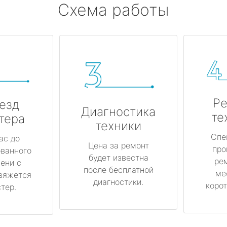
Схема работы
Ре
езд
Диагностика
те
тера
техники
Спе
ас до
Цена за ремонт
про
ованного
будет известна
ре
ени с
после бесплатной
ме
вяжется
диагностики.
корот
тер.