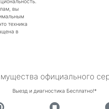
кциональность.
лам, вы
тимальным
что техника
ащена в
мущества официального се
Выезд и диагностика Бесплатно!*