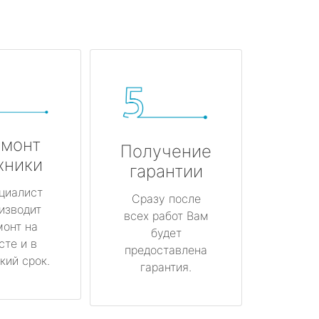
монт
Получение
хники
гарантии
циалист
Сразу после
изводит
всех работ Вам
монт на
будет
сте и в
предоставлена
кий срок.
гарантия.