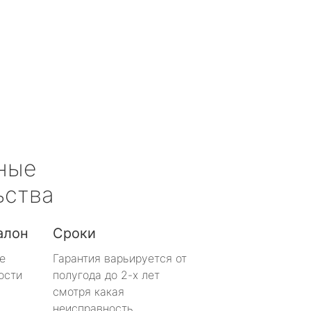
ные
ьства
алон
Сроки
е
Гарантия варьируется от
ости
полугода до 2-х лет
смотря какая
неисправность.