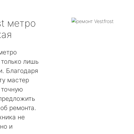
t
метро
кая
 метро
 только лишь
. Благодаря
ту мастер
 точную
 предложить
об ремонта.
хника не
но и