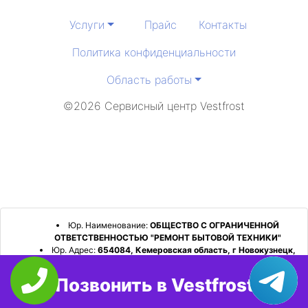
Услуги
Прайс
Контакты
Политика конфиденциальности
Область работы
©2026 Сервисный центр Vestfrost
Юр. Наименование:
ОБЩЕСТВО С ОГРАНИЧЕННОЙ
ОТВЕТСТВЕННОСТЬЮ "РЕМОНТ БЫТОВОЙ ТЕХНИКИ"
Юр. Адрес:
654084, Кемеровская область, г Новокузнецк,
р-н Орджоникидзевский, пр-кт Шахтеров, д. 31, кв. 2
Позвонить в Vestfrost
ИНН:
4253052180
ОГРН:
1224200006128