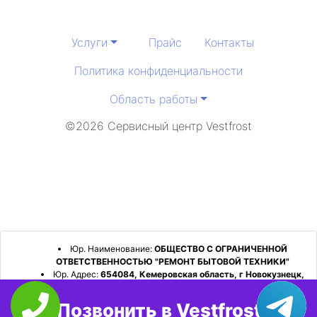
Услуги
Прайс
Контакты
Политика конфиденциальности
Область работы
©2026 Сервисный центр Vestfrost
Юр. Наименование:
ОБЩЕСТВО С ОГРАНИЧЕННОЙ
ОТВЕТСТВЕННОСТЬЮ "РЕМОНТ БЫТОВОЙ ТЕХНИКИ"
Юр. Адрес:
654084, Кемеровская область, г Новокузнецк,
р-н Орджоникидзевский, пр-кт Шахтеров, д. 31, кв. 2
Позвонить в Vestfrost
ИНН:
4253052180
ОГРН:
1224200006128