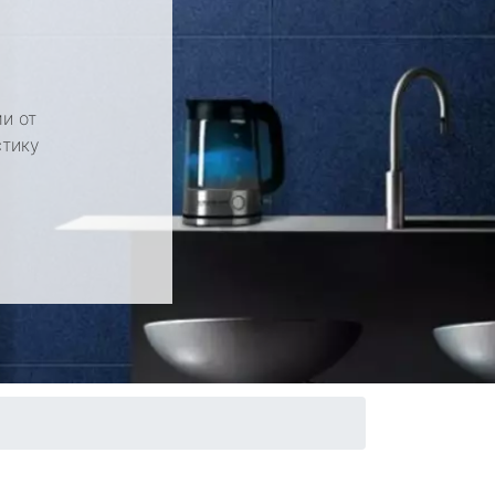
и от
стику