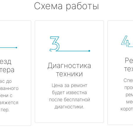
Схема работы
Ре
езд
Диагностика
те
тера
техники
Спе
ас до
Цена за ремонт
про
ованного
будет известна
ре
ени с
после бесплатной
ме
вяжется
диагностики.
корот
тер.