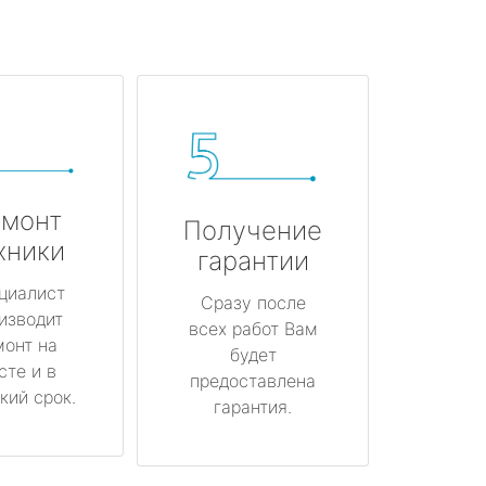
монт
Получение
хники
гарантии
циалист
Сразу после
изводит
всех работ Вам
монт на
будет
сте и в
предоставлена
кий срок.
гарантия.