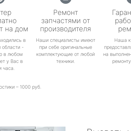
тер
Ремонт
Гаран
латно
запчастями от
рабо
т на дом
производителя
рем
аходились в
Наши специалисты имеют
Наша к
 области -
при себе оригинальные
предоставл
р в любом
комплектующие от любой
на выполнен
ет у Вас в
техники.
ремонту 
и часа.
остики – 1000 руб.