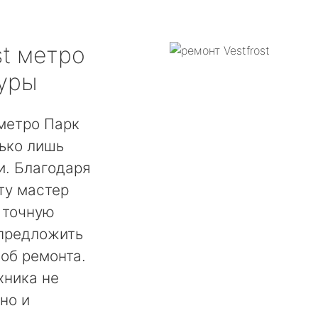
t
метро
туры
 метро Парк
ько лишь
. Благодаря
ту мастер
 точную
 предложить
об ремонта.
хника не
но и