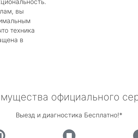
кциональность.
лам, вы
тимальным
что техника
ащена в
мущества официального се
Выезд и диагностика Бесплатно!*