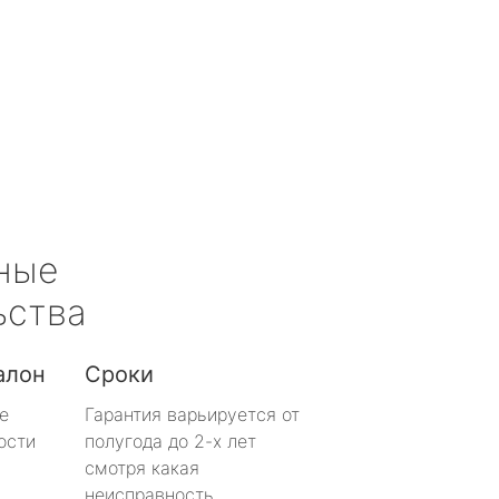
ные
ьства
алон
Сроки
е
Гарантия варьируется от
ости
полугода до 2-х лет
смотря какая
неисправность.