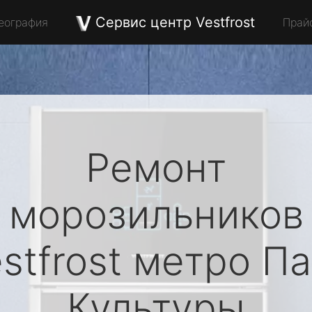
Сервис центр Vestfrost
еография
Прай
Ремонт
морозильников
stfrost
метро Па
Культуры