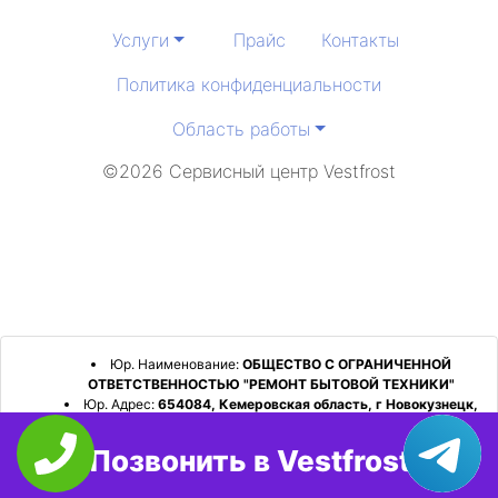
Услуги
Прайс
Контакты
Политика конфиденциальности
Область работы
©2026 Сервисный центр Vestfrost
Юр. Наименование:
ОБЩЕСТВО С ОГРАНИЧЕННОЙ
ОТВЕТСТВЕННОСТЬЮ "РЕМОНТ БЫТОВОЙ ТЕХНИКИ"
Юр. Адрес:
654084, Кемеровская область, г Новокузнецк,
р-н Орджоникидзевский, пр-кт Шахтеров, д. 31, кв. 2
Позвонить в Vestfrost
ИНН:
4253052180
ОГРН:
1224200006128