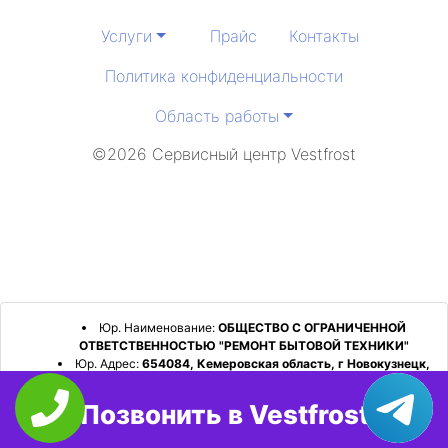
Услуги
Прайс
Контакты
Политика конфиденциальности
Область работы
©2026 Сервисный центр Vestfrost
Юр. Наименование:
ОБЩЕСТВО С ОГРАНИЧЕННОЙ
ОТВЕТСТВЕННОСТЬЮ "РЕМОНТ БЫТОВОЙ ТЕХНИКИ"
Юр. Адрес:
654084, Кемеровская область, г Новокузнецк,
р-н Орджоникидзевский, пр-кт Шахтеров, д. 31, кв. 2
Позвонить в Vestfrost
ИНН:
4253052180
ОГРН:
1224200006128