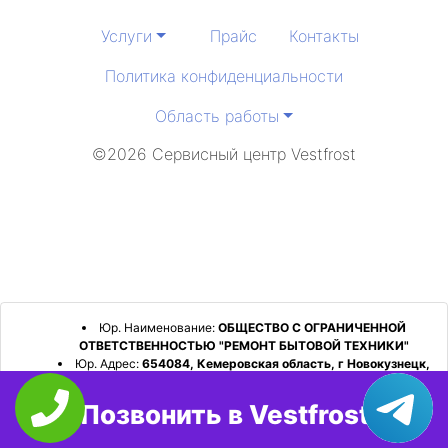
Услуги
Прайс
Контакты
Политика конфиденциальности
Область работы
©2026 Сервисный центр Vestfrost
Юр. Наименование:
ОБЩЕСТВО С ОГРАНИЧЕННОЙ
ОТВЕТСТВЕННОСТЬЮ "РЕМОНТ БЫТОВОЙ ТЕХНИКИ"
Юр. Адрес:
654084, Кемеровская область, г Новокузнецк,
р-н Орджоникидзевский, пр-кт Шахтеров, д. 31, кв. 2
Позвонить в Vestfrost
ИНН:
4253052180
ОГРН:
1224200006128