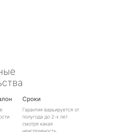
ные
ьства
алон
Сроки
е
Гарантия варьируется от
ости
полугода до 2-х лет
смотря какая
неисправность.