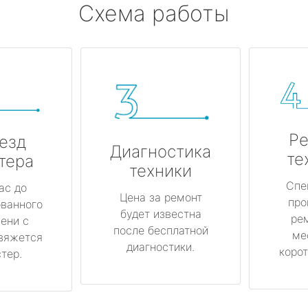
Схема работы
Ре
езд
Диагностика
те
тера
техники
Спе
ас до
Цена за ремонт
про
ованного
будет известна
ре
ени с
после бесплатной
ме
вяжется
диагностики.
корот
тер.