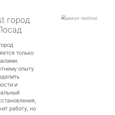
st
город
Посад
город
яется только
налами.
етнему опыту
еделить
ости и
мальный
сстановления,
ит работу, но