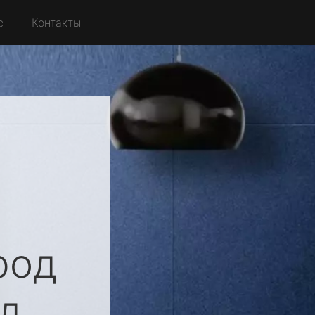
с
Контакты
род
д