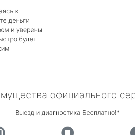
аясь к
те деньги
ом и уверены
быстро будет
жим
мущества официального се
Выезд и диагностика Бесплатно!*