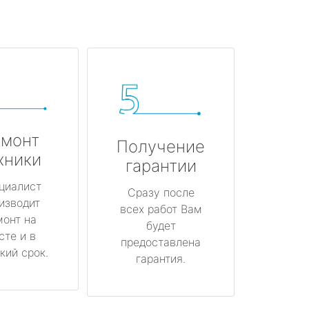
монт
Получение
хники
гарантии
циалист
Сразу после
изводит
всех работ Вам
монт на
будет
сте и в
предоставлена
кий срок.
гарантия.