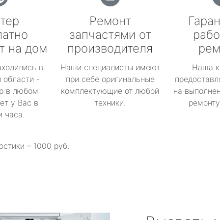
тер
Ремонт
Гаран
латно
запчастями от
рабо
т на дом
производителя
рем
аходились в
Наши специалисты имеют
Наша к
 области -
при себе оригинальные
предоставл
р в любом
комплектующие от любой
на выполнен
ет у Вас в
техники.
ремонту 
и часа.
остики – 1000 руб.