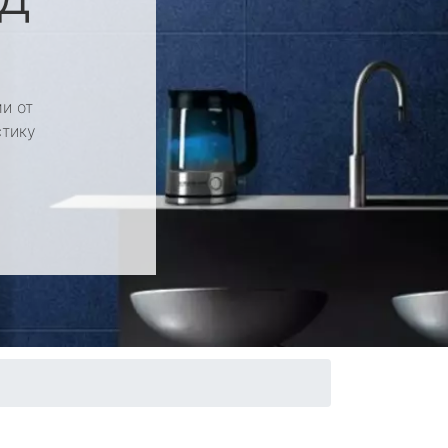
и от
стику