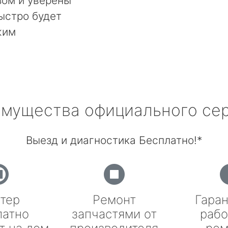
ом и уверены
быстро будет
жим
мущества официального се
Выезд и диагностика Бесплатно!*
тер
Ремонт
Гаран
латно
запчастями от
рабо