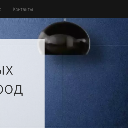
с
Контакты
ых
род