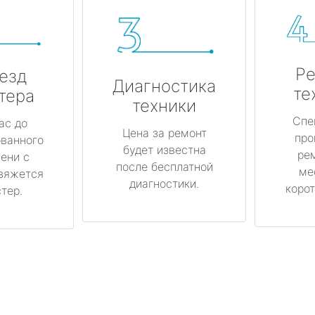
Ре
езд
Диагностика
те
тера
техники
Спе
ас до
Цена за ремонт
про
ованного
будет известна
ре
ени с
после бесплатной
ме
вяжется
диагностики.
корот
тер.