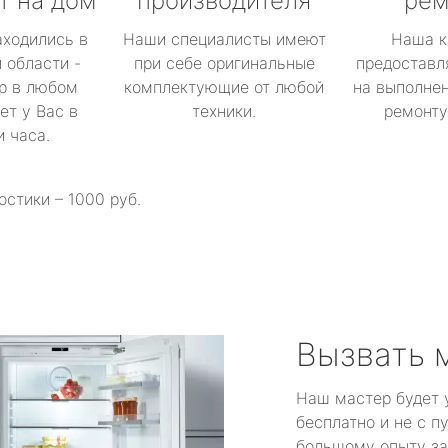
т на дом
производителя
рем
аходились в
Наши специалисты имеют
Наша к
 области -
при себе оригинальные
предоставл
р в любом
комплектующие от любой
на выполнен
ет у Вас в
техники.
ремонту 
и часа.
остики – 1000 руб.
Вызвать 
Наш мастер будет 
бесплатно и не с п
большому опыту за