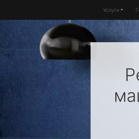
Услуги
Г
Р
ма