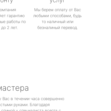
онту
услуг
омпания
Мы берем оплату от Вас
яет гарантию
любыми способами, будь
ые работы по
то наличный или
до 2 лет.
безналиный перевод.
мастера
у Вас в течении часа совершенно
устыми руками. Благодаря
 спиной у специалиста всегда с