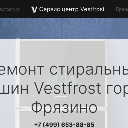
Сервис центр Vestfrost
еография
Прай
емонт стиральн
шин
Vestfrost
го
Фрязино
+7 (499) 653-88-85