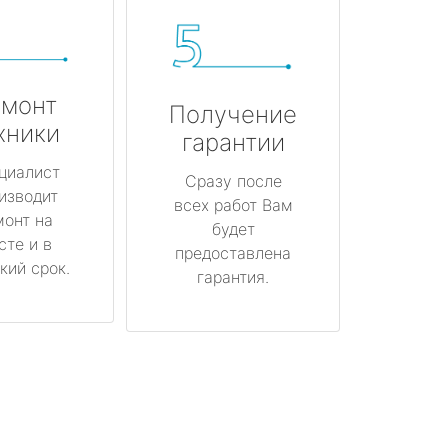
монт
Получение
хники
гарантии
циалист
Сразу после
изводит
всех работ Вам
монт на
будет
сте и в
предоставлена
кий срок.
гарантия.