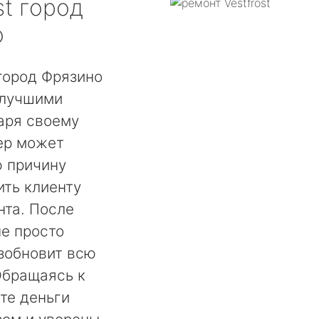
st
город
о
 город Фрязино
 лучшими
аря своему
ер может
ю причину
ть клиенту
нта. После
не просто
озобновит всю
Обращаясь к
те деньги