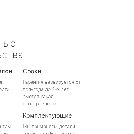
ные
ьства
алон
Сроки
е
Гарантия варьируется от
ости
полугода до 2-х лет
смотря какая
неисправность.
Комплектующие
онтом
Мы применяем детали
тно
только от официального