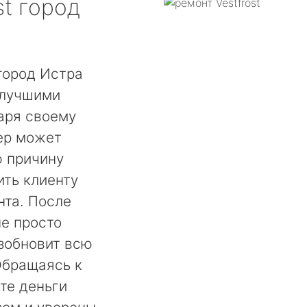
st
город
 город Истра
 лучшими
аря своему
ер может
ю причину
ть клиенту
нта. После
не просто
озобновит всю
Обращаясь к
те деньги