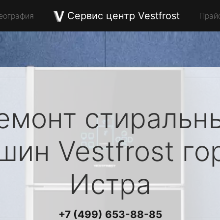
Сервис центр Vestfrost
еография
Прай
емонт стиральн
шин
Vestfrost
го
Истра
+7 (499) 653-88-85