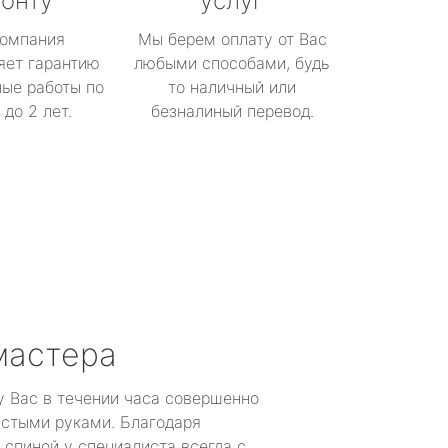
онту
услуг
омпания
Мы берем оплату от Вас
яет гарантию
любыми способами, будь
ые работы по
то наличный или
до 2 лет.
безналиный перевод.
мастера
у Вас в течении часа совершенно
устыми руками. Благодаря
 спиной у специалиста всегда с