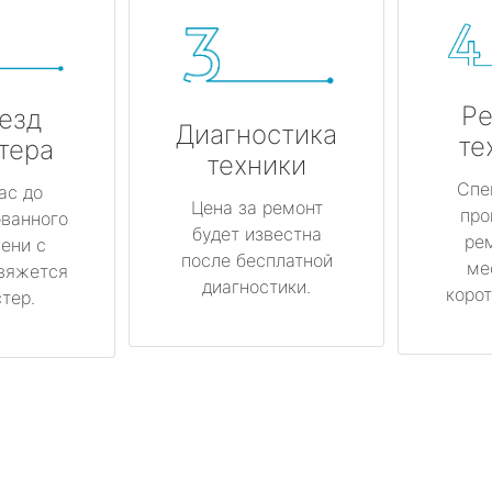
Ре
езд
Диагностика
те
тера
техники
Спе
ас до
Цена за ремонт
про
ованного
будет известна
ре
ени с
после бесплатной
ме
вяжется
диагностики.
корот
тер.