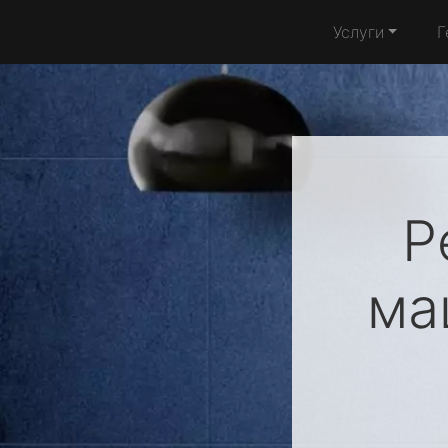
Услуги
Г
Р
ма