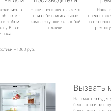
т на дом
производителя
рем
аходились в
Наши специалисты имеют
Наша к
 области -
при себе оригинальные
предоставл
р в любом
комплектующие от любой
на выполнен
ет у Вас в
техники.
ремонту 
и часа.
остики – 1000 руб.
Вызвать 
Наш мастер будет 
бесплатно и не с п
большому опыту за