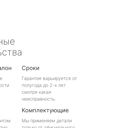
ные
ьства
алон
Сроки
е
Гарантия варьируется от
ости
полугода до 2-х лет
смотря какая
неисправность.
Комплектующие
онтом
Мы применяем детали
тно
только от официального