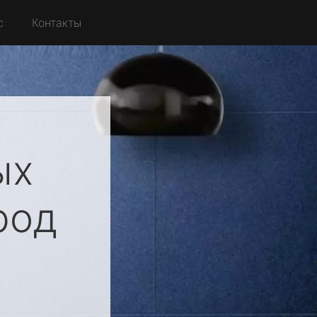
с
Контакты
ых
род