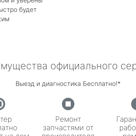
ом и уверены
быстро будет
жим
мущества официального се
Выезд и диагностика Бесплатно!*
тер
Ремонт
Гаран
латно
запчастями от
рабо