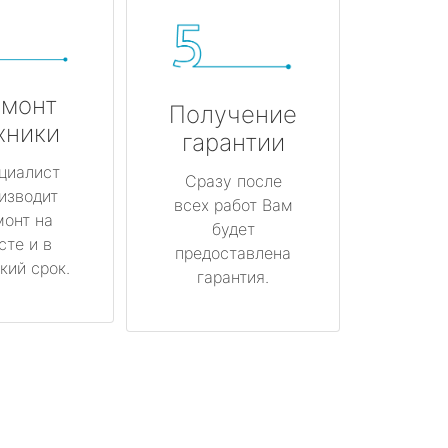
монт
Получение
хники
гарантии
циалист
Сразу после
изводит
всех работ Вам
монт на
будет
сте и в
предоставлена
кий срок.
гарантия.