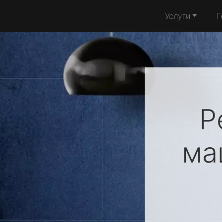
Услуги
Г
Р
ма