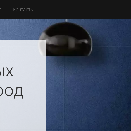
с
Контакты
ых
род