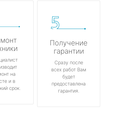
монт
Получение
хники
гарантии
циалист
Сразу после
изводит
всех работ Вам
монт на
будет
сте и в
предоставлена
кий срок.
гарантия.