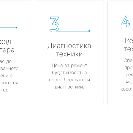
Ре
езд
Диагностика
те
тера
техники
Спе
ас до
Цена за ремонт
про
ованного
будет известна
ре
ени с
после бесплатной
ме
вяжется
диагностики.
корот
тер.