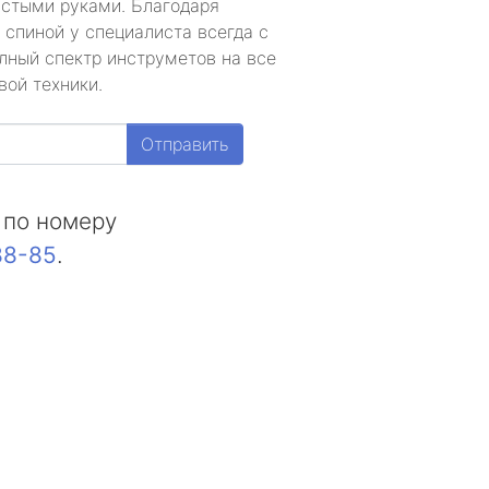
устыми руками. Благодаря
 спиной у специалиста всегда с
лный спектр инструметов на все
вой техники.
Отправить
 по номеру
88-85
.