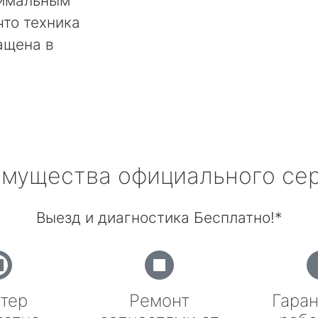
тимальным
что техника
ащена в
мущества официального се
Выезд и диагностика Бесплатно!*
тер
Ремонт
Гаран