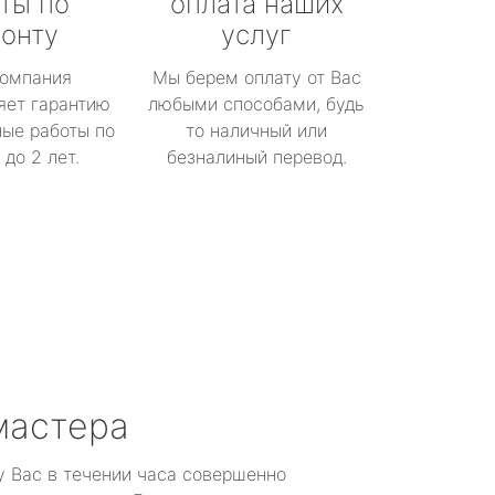
ты по
оплата наших
онту
услуг
омпания
Мы берем оплату от Вас
яет гарантию
любыми способами, будь
ые работы по
то наличный или
до 2 лет.
безналиный перевод.
мастера
у Вас в течении часа совершенно