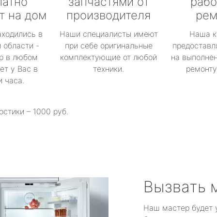
латно
запчастями от
рабо
т на дом
производителя
рем
аходились в
Наши специалисты имеют
Наша к
 области -
при себе оригинальные
предоставл
р в любом
комплектующие от любой
на выполнен
ет у Вас в
техники.
ремонту 
и часа.
остики – 1000 руб.
Вызвать 
Наш мастер будет 