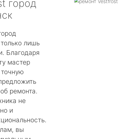
st
город
нск
город
 только лишь
. Благодаря
ту мастер
 точную
 предложить
об ремонта.
хника не
но и
кциональность.
лам, вы