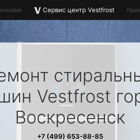
Сервис центр Vestfrost
еография
Прай
емонт стиральн
шин
Vestfrost
го
Воскресенск
+7 (499) 653-88-85