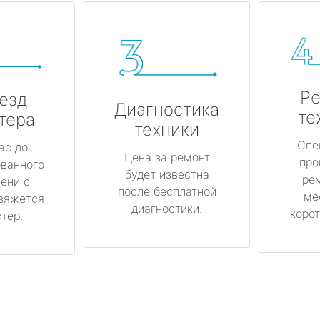
Ре
езд
Диагностика
те
тера
техники
Спе
ас до
Цена за ремонт
про
ованного
будет известна
ре
ени с
после бесплатной
ме
вяжется
диагностики.
корот
тер.