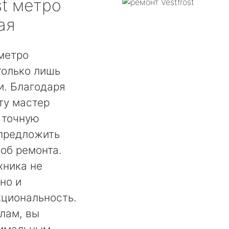
t
метро
ая
 метро
только лишь
. Благодаря
ту мастер
 точную
 предложить
об ремонта.
хника не
но и
кциональность.
лам, вы