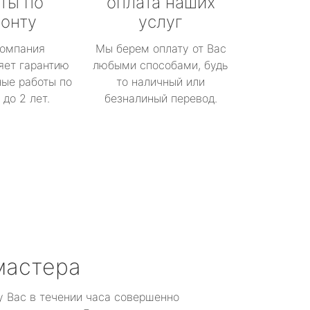
ты по
оплата наших
онту
услуг
омпания
Мы берем оплату от Вас
яет гарантию
любыми способами, будь
ые работы по
то наличный или
до 2 лет.
безналиный перевод.
мастера
у Вас в течении часа совершенно