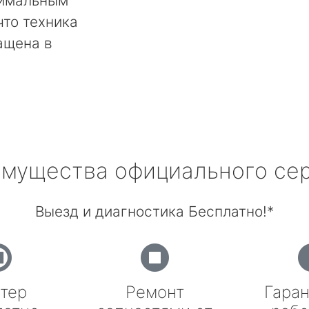
тимальным
что техника
ащена в
мущества официального се
Выезд и диагностика Бесплатно!*
тер
Ремонт
Гаран