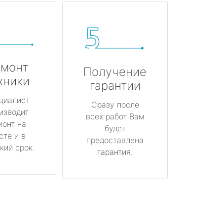
монт
Получение
хники
гарантии
циалист
Сразу после
изводит
всех работ Вам
монт на
будет
сте и в
предоставлена
кий срок.
гарантия.