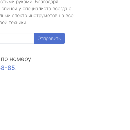
устыми руками. Благодаря
 спиной у специалиста всегда с
лный спектр инструметов на все
вой техники.
Отправить
 по номеру
88-85
.