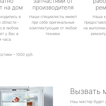
латно
запчастями от
рабо
т на дом
производителя
рем
аходились в
Наши специалисты имеют
Наша к
 области -
при себе оригинальные
предоставл
р в любом
комплектующие от любой
на выполнен
ет у Вас в
техники.
ремонту 
и часа.
остики – 1000 руб.
Вызвать 
Наш мастер будет 