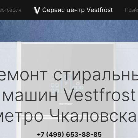
Сервис центр Vestfrost
еография
Прай
емонт стиральн
машин
Vestfrost
метро Чкаловска
+7 (499) 653-88-85