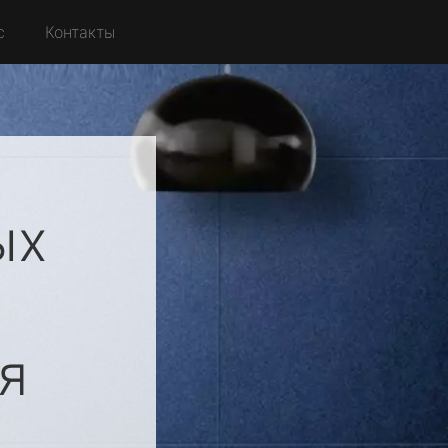
с
Контакты
ых
я