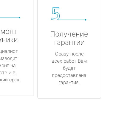
монт
Получение
хники
гарантии
циалист
Сразу после
изводит
всех работ Вам
монт на
будет
сте и в
предоставлена
кий срок.
гарантия.