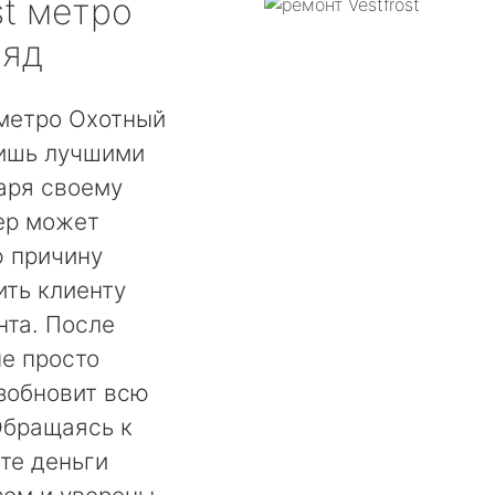
t
метро
ряд
 метро Охотный
лишь лучшими
аря своему
ер может
ю причину
ть клиенту
нта. После
не просто
озобновит всю
Обращаясь к
те деньги