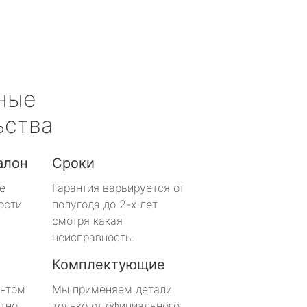
ные
ьства
алон
Сроки
е
Гарантия варьируется от
ости
полугода до 2-х лет
смотря какая
неисправность.
Комплектующие
онтом
Мы применяем детали
тно
только от официального