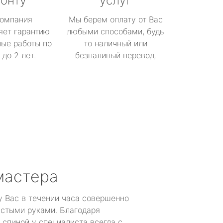
онту
услуг
омпания
Мы берем оплату от Вас
яет гарантию
любыми способами, будь
ые работы по
то наличный или
до 2 лет.
безналиный перевод.
мастера
у Вас в течении часа совершенно
устыми руками. Благодаря
 спиной у специалиста всегда с