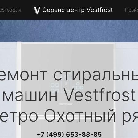
Сервис центр Vestfrost
еография
Прай
емонт стиральн
машин
Vestfrost
етро Охотный р
+7 (499) 653-88-85