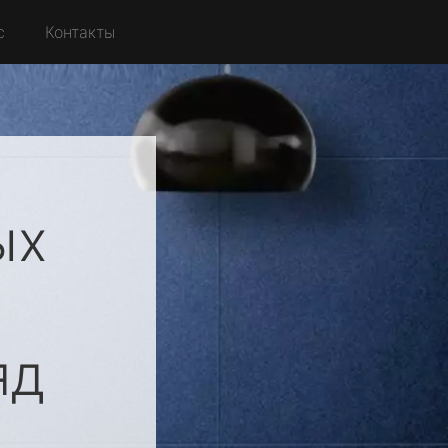
с
Контакты
ых
яд