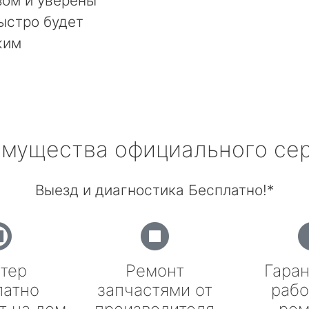
ом и уверены
быстро будет
жим
мущества официального се
Выезд и диагностика Бесплатно!*
тер
Ремонт
Гаран
латно
запчастями от
рабо