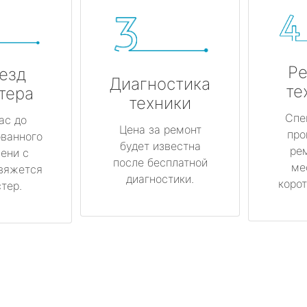
Ре
езд
Диагностика
те
тера
техники
Спе
ас до
Цена за ремонт
про
ованного
будет известна
ре
ени с
после бесплатной
ме
вяжется
диагностики.
корот
тер.