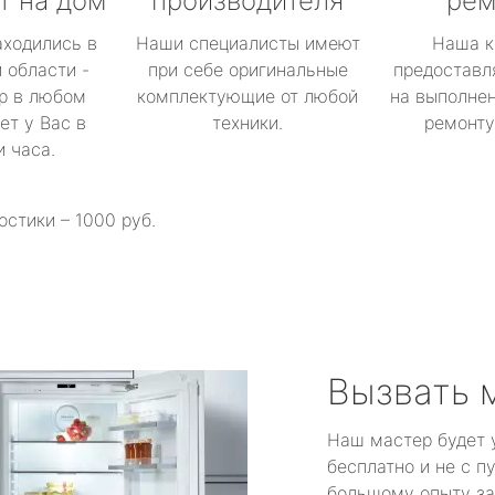
т на дом
производителя
рем
аходились в
Наши специалисты имеют
Наша к
 области -
при себе оригинальные
предоставл
р в любом
комплектующие от любой
на выполнен
ет у Вас в
техники.
ремонту 
и часа.
остики – 1000 руб.
Вызвать 
Наш мастер будет 
бесплатно и не с п
большому опыту за