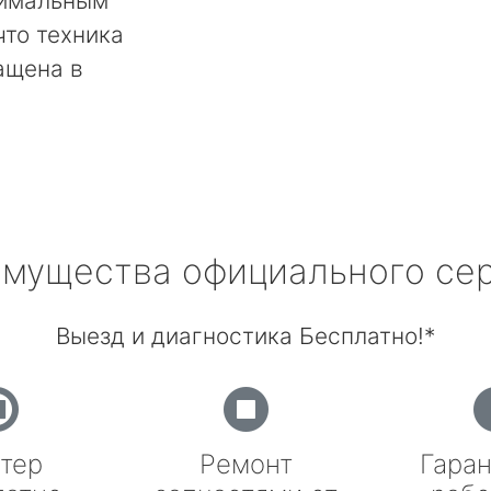
тимальным
что техника
ащена в
мущества официального се
Выезд и диагностика Бесплатно!*
тер
Ремонт
Гаран