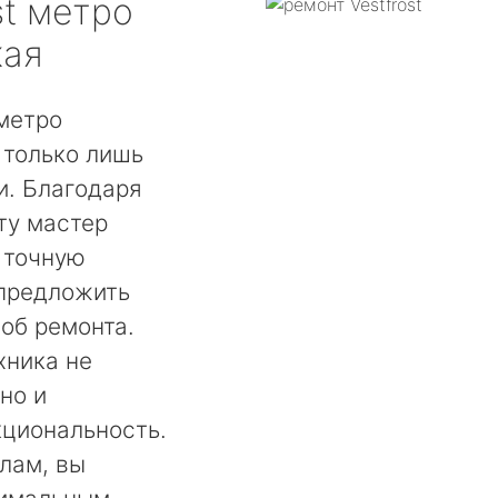
t
метро
кая
 метро
 только лишь
. Благодаря
ту мастер
 точную
 предложить
об ремонта.
хника не
но и
кциональность.
лам, вы