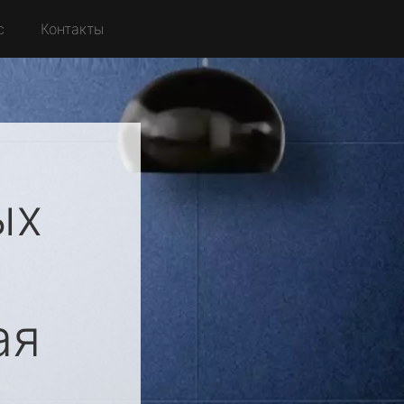
с
Контакты
ых
ая