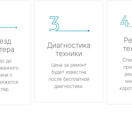
Ре
езд
Диагностика
те
тера
техники
Спе
ас до
Цена за ремонт
про
ованного
будет известна
ре
ени с
после бесплатной
ме
вяжется
диагностики.
корот
тер.