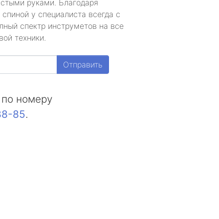
устыми руками. Благодаря
 спиной у специалиста всегда с
лный спектр инструметов на все
вой техники.
Отправить
 по номеру
88-85
.