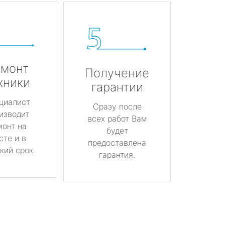
монт
Получение
хники
гарантии
циалист
Сразу после
изводит
всех работ Вам
монт на
будет
сте и в
предоставлена
кий срок.
гарантия.