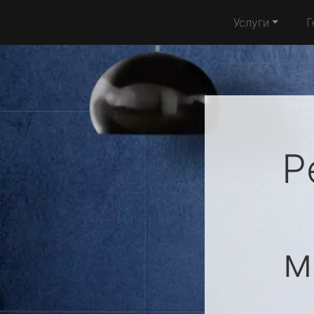
Услуги
Г
Р
м