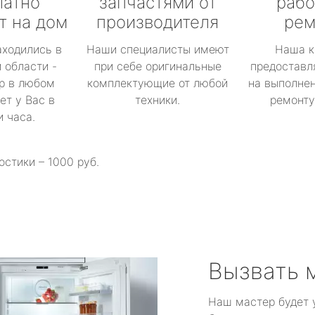
латно
запчастями от
рабо
т на дом
производителя
рем
аходились в
Наши специалисты имеют
Наша к
 области -
при себе оригинальные
предоставл
р в любом
комплектующие от любой
на выполнен
ет у Вас в
техники.
ремонту 
и часа.
остики – 1000 руб.
Вызвать 
Наш мастер будет 