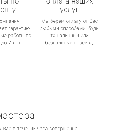
ты по
оплата наших
онту
услуг
омпания
Мы берем оплату от Вас
яет гарантию
любыми способами, будь
ые работы по
то наличный или
до 2 лет.
безналиный перевод.
мастера
у Вас в течении часа совершенно