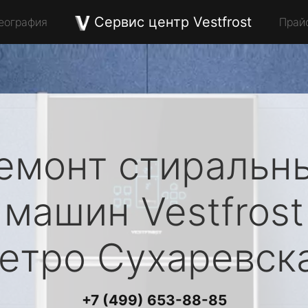
Сервис центр Vestfrost
еография
Прай
емонт стиральн
машин
Vestfrost
етро Сухаревск
+7 (499) 653-88-85