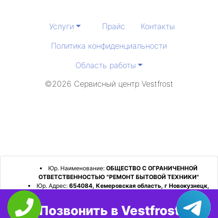
Услуги
Прайс
Контакты
Политика конфиденциальности
Область работы
©2026 Сервисный центр Vestfrost
Юр. Наименование:
ОБЩЕСТВО С ОГРАНИЧЕННОЙ
ОТВЕТСТВЕННОСТЬЮ "РЕМОНТ БЫТОВОЙ ТЕХНИКИ"
Юр. Адрес:
654084, Кемеровская область, г Новокузнецк,
р-н Орджоникидзевский, пр-кт Шахтеров, д. 31, кв. 2
Позвонить в Vestfrost
ИНН:
4253052180
ОГРН:
1224200006128