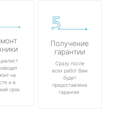
монт
Получение
хники
гарантии
циалист
Сразу после
изводит
всех работ Вам
монт на
будет
сте и в
предоставлена
кий срок.
гарантия.