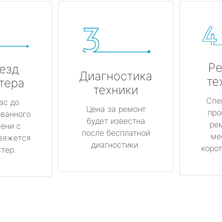
Ре
езд
Диагностика
те
тера
техники
Спе
ас до
Цена за ремонт
про
ованного
будет известна
ре
ени с
после бесплатной
ме
вяжется
диагностики.
корот
тер.