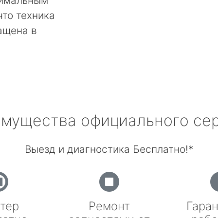
тимальным
что техника
ащена в
мущества официального се
Выезд и диагностика Бесплатно!*
тер
Ремонт
Гаран