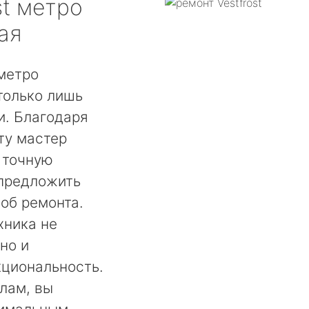
t
метро
ая
 метро
только лишь
. Благодаря
ту мастер
 точную
 предложить
об ремонта.
хника не
но и
кциональность.
лам, вы