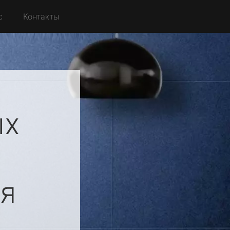
с
Контакты
ых
я