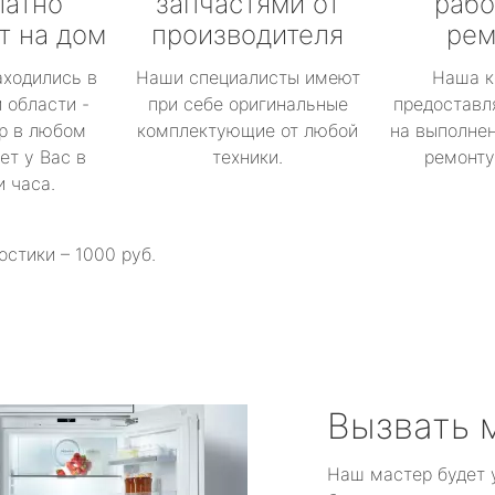
латно
запчастями от
рабо
т на дом
производителя
рем
аходились в
Наши специалисты имеют
Наша к
 области -
при себе оригинальные
предоставл
р в любом
комплектующие от любой
на выполнен
ет у Вас в
техники.
ремонту 
и часа.
остики – 1000 руб.
Вызвать 
Наш мастер будет 