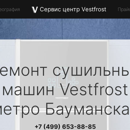
Сервис центр Vestfrost
еография
Прай
емонт сушильн
машин
Vestfrost
метро Бауманска
+7 (499) 653-88-85