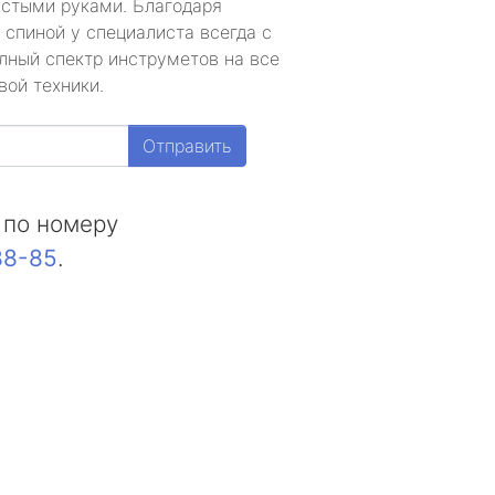
устыми руками. Благодаря
 спиной у специалиста всегда с
лный спектр инструметов на все
вой техники.
Отправить
 по номеру
88-85
.