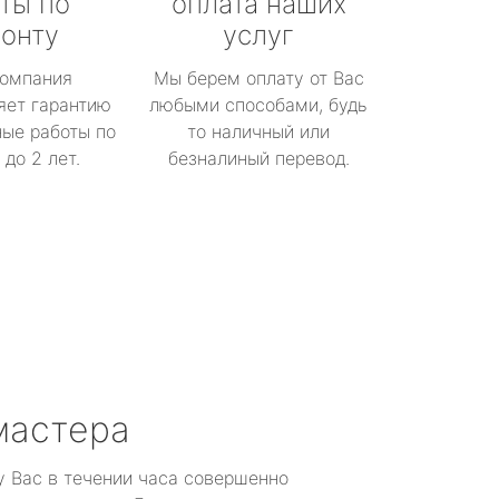
ты по
оплата наших
онту
услуг
омпания
Мы берем оплату от Вас
яет гарантию
любыми способами, будь
ые работы по
то наличный или
до 2 лет.
безналиный перевод.
мастера
у Вас в течении часа совершенно