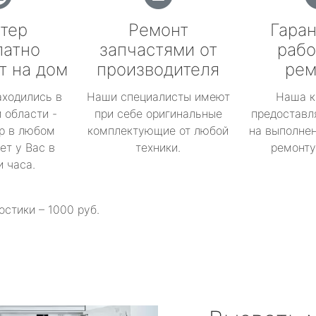
тер
Ремонт
Гаран
латно
запчастями от
рабо
т на дом
производителя
рем
аходились в
Наши специалисты имеют
Наша к
 области -
при себе оригинальные
предоставл
р в любом
комплектующие от любой
на выполнен
ет у Вас в
техники.
ремонту 
и часа.
остики – 1000 руб.