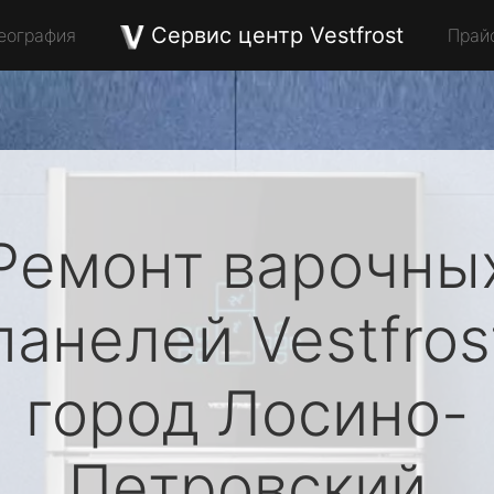
Сервис центр Vestfrost
еография
Прай
Ремонт варочны
панелей
Vestfros
город Лосино-
Петровский