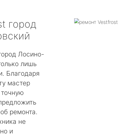
st
город
овский
город Лосино-
только лишь
. Благодаря
ту мастер
 точную
 предложить
об ремонта.
хника не
но и