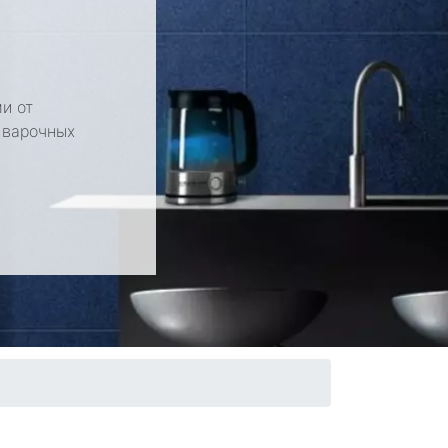
и от
 варочных