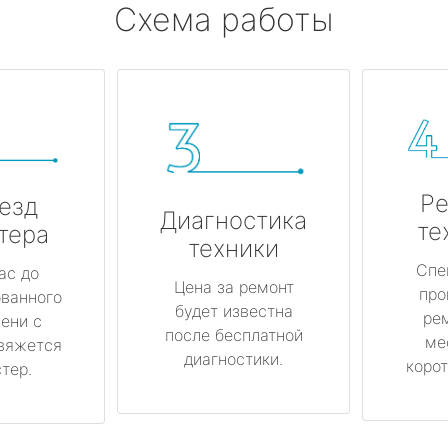
Схема работы
Ре
езд
Диагностика
те
тера
техники
Спе
ас до
Цена за ремонт
про
ованного
будет известна
ре
ени с
после бесплатной
ме
вяжется
диагностики.
корот
тер.