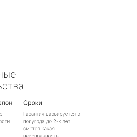
ные
ьства
алон
Сроки
е
Гарантия варьируется от
ости
полугода до 2-х лет
смотря какая
неисправность.