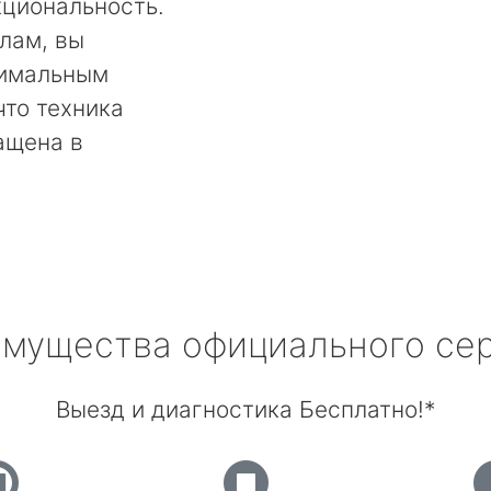
кциональность.
лам, вы
тимальным
что техника
ащена в
мущества официального се
Выезд и диагностика Бесплатно!*