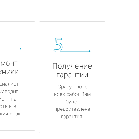
монт
Получение
хники
гарантии
циалист
Сразу после
изводит
всех работ Вам
монт на
будет
сте и в
предоставлена
кий срок.
гарантия.