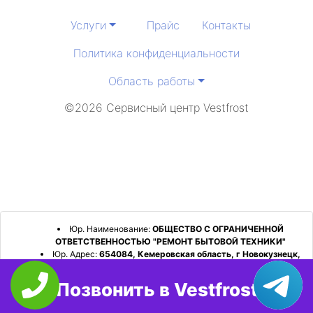
Услуги
Прайс
Контакты
Политика конфиденциальности
Область работы
©2026 Сервисный центр Vestfrost
Юр. Наименование:
ОБЩЕСТВО С ОГРАНИЧЕННОЙ
ОТВЕТСТВЕННОСТЬЮ "РЕМОНТ БЫТОВОЙ ТЕХНИКИ"
Юр. Адрес:
654084, Кемеровская область, г Новокузнецк,
р-н Орджоникидзевский, пр-кт Шахтеров, д. 31, кв. 2
Позвонить в Vestfrost
ИНН:
4253052180
ОГРН:
1224200006128