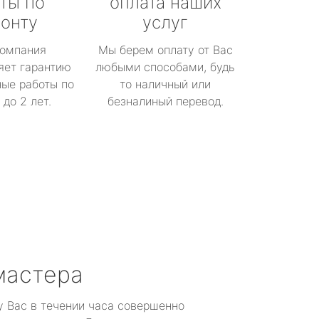
ты по
оплата наших
онту
услуг
омпания
Мы берем оплату от Вас
яет гарантию
любыми способами, будь
ые работы по
то наличный или
до 2 лет.
безналиный перевод.
мастера
у Вас в течении часа совершенно