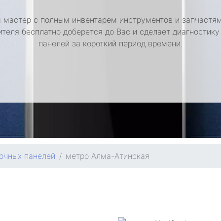
 мастер с полным инвентарем инструментов и запчастям
ителя бесплатно доберется до Вас и сделает диагностику
панелей за короткий период времени.
очных панелей
метро Алма-Атинская