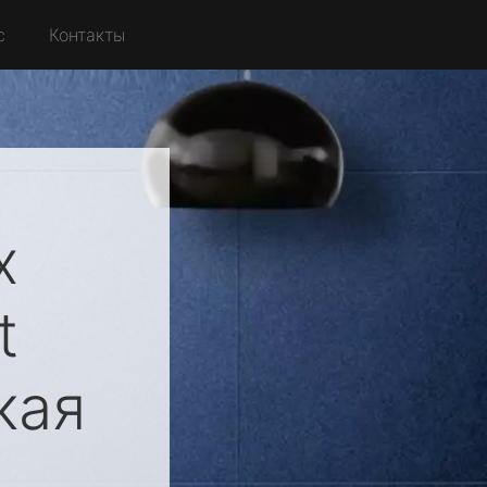
с
Контакты
х
t
кая