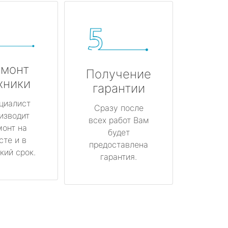
монт
Получение
хники
гарантии
циалист
Сразу после
изводит
всех работ Вам
монт на
будет
сте и в
предоставлена
кий срок.
гарантия.