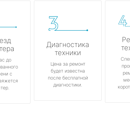
Ре
езд
Диагностика
те
тера
техники
Спе
ас до
Цена за ремонт
про
ованного
будет известна
ре
ени с
после бесплатной
ме
вяжется
диагностики.
корот
тер.