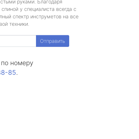
устыми руками. Благодаря
 спиной у специалиста всегда с
лный спектр инструметов на все
вой техники.
Отправить
 по номеру
88-85
.