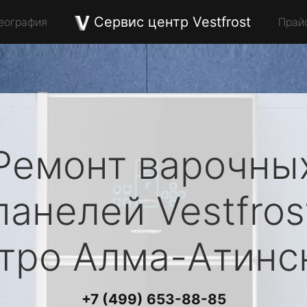
Сервис центр Vestfrost
еография
Прай
Ремонт варочны
панелей
Vestfros
тро Алма-Атинс
+7 (499) 653-88-85