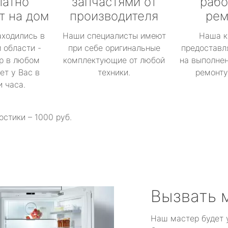
латно
запчастями от
рабо
т на дом
производителя
рем
аходились в
Наши специалисты имеют
Наша к
 области -
при себе оригинальные
предоставл
р в любом
комплектующие от любой
на выполнен
ет у Вас в
техники.
ремонту 
и часа.
остики – 1000 руб.
Вызвать 
Наш мастер будет 