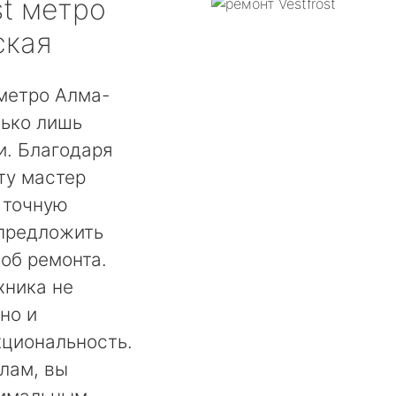
t
метро
ская
 метро Алма-
лько лишь
. Благодаря
ту мастер
 точную
 предложить
об ремонта.
хника не
но и
кциональность.
лам, вы