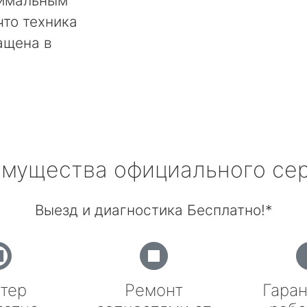
тимальным
что техника
ащена в
мущества официального се
Выезд и диагностика Бесплатно!*
тер
Ремонт
Гаран