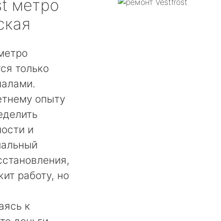
t
метро
ская
 метро
ся только
налами.
етнему опыту
еделить
ости и
мальный
сстановления,
ит работу, но
аясь к