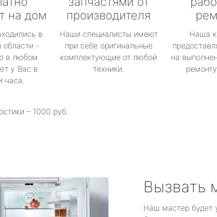
латно
запчастями от
рабо
т на дом
производителя
рем
аходились в
Наши специалисты имеют
Наша к
 области -
при себе оригинальные
предоставл
р в любом
комплектующие от любой
на выполнен
ет у Вас в
техники.
ремонту 
и часа.
остики – 1000 руб.
Вызвать 
Наш мастер будет 