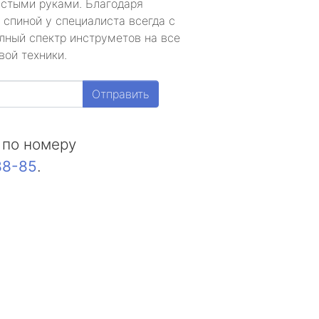
устыми руками. Благодаря
 спиной у специалиста всегда с
лный спектр инструметов на все
вой техники.
Отправить
 по номеру
88-85
.