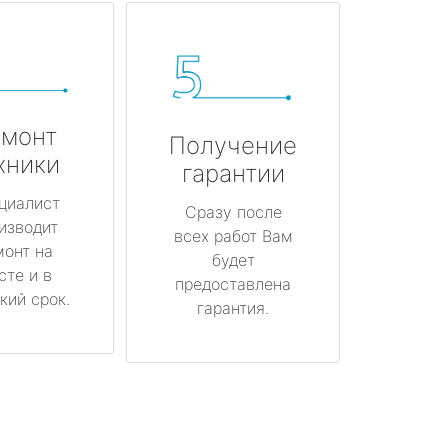
монт
Получение
хники
гарантии
циалист
Сразу после
изводит
всех работ Вам
монт на
будет
сте и в
предоставлена
кий срок.
гарантия.