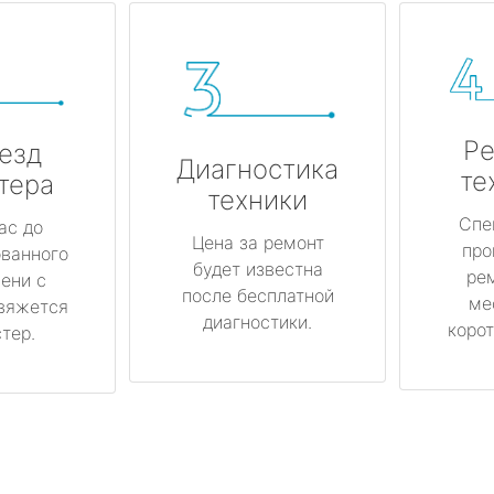
Ре
езд
Диагностика
те
тера
техники
Спе
ас до
Цена за ремонт
про
ованного
будет известна
ре
ени с
после бесплатной
ме
вяжется
диагностики.
корот
тер.