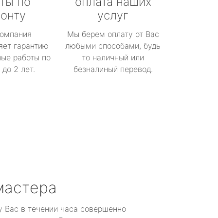
ты по
оплата наших
онту
услуг
омпания
Мы берем оплату от Вас
яет гарантию
любыми способами, будь
ые работы по
то наличный или
до 2 лет.
безналиный перевод.
мастера
у Вас в течении часа совершенно