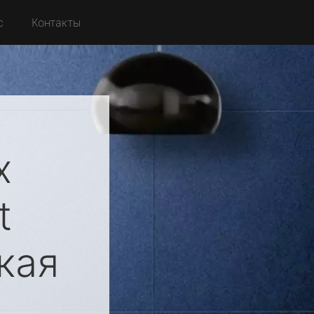
с
Контакты
х
t
кая