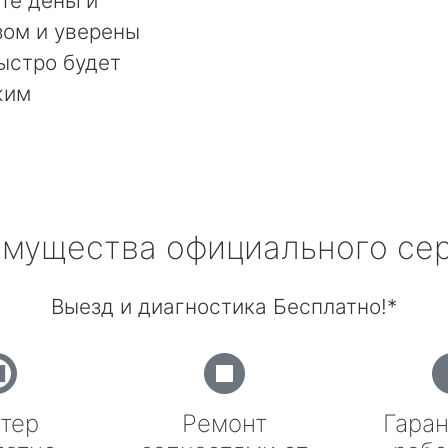
те деньги
ом и уверены
быстро будет
жим
мущества официального се
Выезд и диагностика Бесплатно!*
тер
Ремонт
Гаран