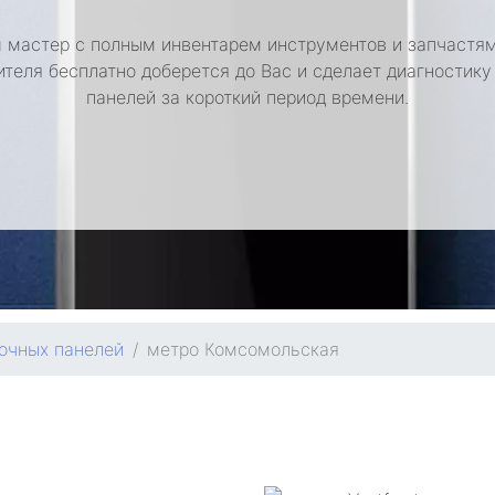
 мастер с полным инвентарем инструментов и запчастям
ителя бесплатно доберется до Вас и сделает диагностику
панелей за короткий период времени.
очных панелей
метро Комсомольская