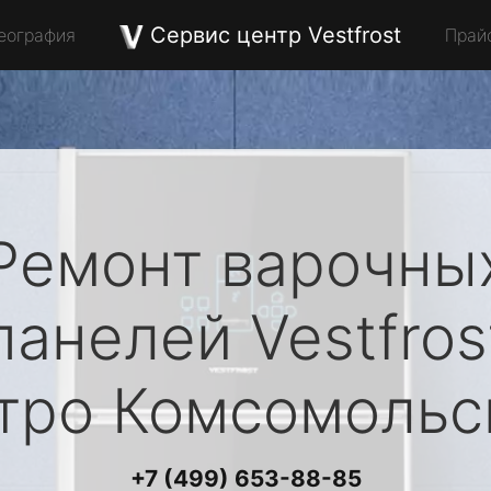
Сервис центр Vestfrost
еография
Прай
Ремонт варочны
панелей
Vestfros
тро Комсомольс
+7 (499) 653-88-85